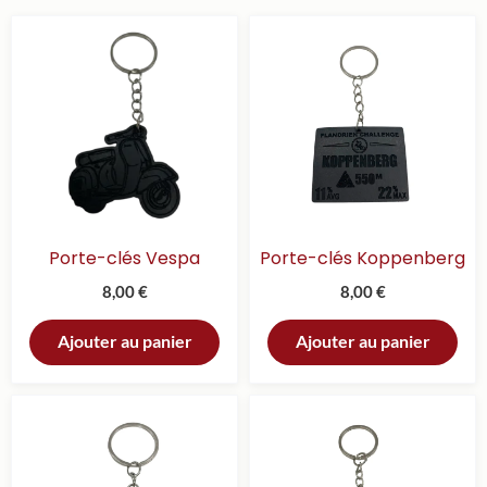
plus
récent
au
plus
ancien
Porte-clés Vespa
Porte-clés Koppenberg
8,00
€
8,00
€
Ajouter au panier
Ajouter au panier