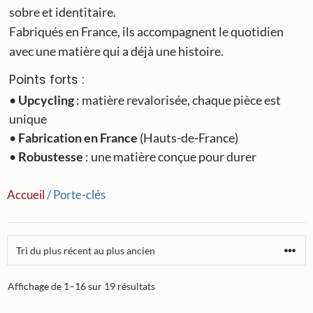
sobre et identitaire.
Fabriqués en France, ils accompagnent le quotidien
avec une matière qui a déjà une histoire.
Points forts :
•
Upcycling
: matière revalorisée, chaque pièce est
unique
•
Fabrication en France
(Hauts-de-France)
•
Robustesse
: une matière conçue pour durer
Accueil
/ Porte-clés
Trié
Affichage de 1–16 sur 19 résultats
du