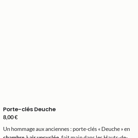
Porte-clés Deuche
8,00
€
Un hommage aux anciennes : porte-clés « Deuche » en
chambre à air upcyclée
, fait main dans les Hauts-de-