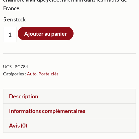
France.
5 en stock
quantité
Ajouter au panier
de
Porte-
clés
Deuche
UGS :
PC784
Catégories :
Auto
,
Porte-clés
Description
Informations complémentaires
Avis (0)