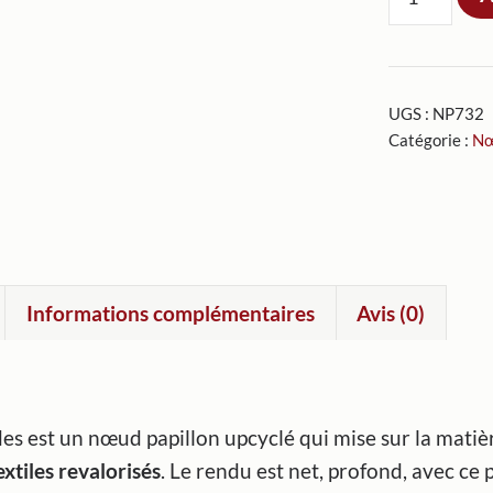
de
Nœud
papillon
UGS :
NP732
Le
Catégorie :
Nœ
condor
des
Andes
Informations complémentaires
Avis (0)
 est un nœud papillon upcyclé qui mise sur la matière
extiles revalorisés
. Le rendu est net, profond, avec ce 