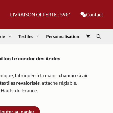
papillon
Le
LIVRAISON OFFERTE : 59€*
Contact
condor
des
Andes
rie
Textiles
Personnalisation
llon Le condor des Andes
nique, fabriquée à la main :
chambre à air
textiles revalorisés
, attache réglable.
 Hauts-de-France.
jouter au panier