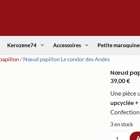
Kerozene74
Accessoires
Petite maroquine
apillon
/ Nœud papillon Le condor des Andes
Nœud papi
39,00
€
Une pièce u
upcyclée + 
Confection
3 en stock
quantité
A