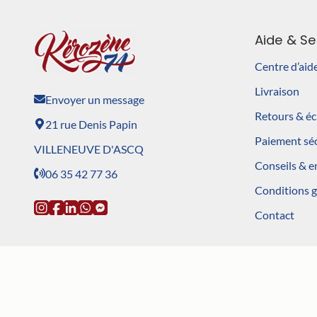
Aide & Se
Centre d’aid
Livraison
Envoyer un message
Retours & é
21 rue Denis Papin
Paiement sé
VILLENEUVE D'ASCQ
Conseils & e
06 35 42 77 36
Conditions 
Contact
©2026 - Kerozene74 - Upcycling de chambre à air de vélo |
Mentio