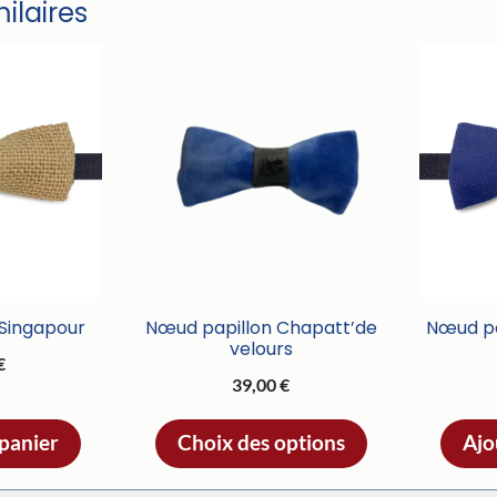
milaires
Ce
produit
a
plusieurs
variations.
Les
options
peuvent
être
 Singapour
Nœud papillon Chapatt’de
Nœud pap
velours
choisies
€
39,00
€
sur
la
 panier
Choix des options
Ajo
page
du