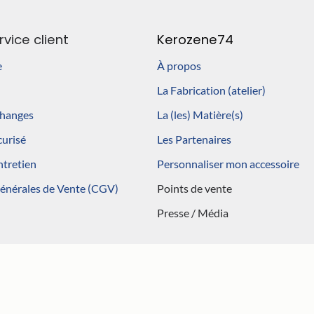
produit
rvice client
Kerozene74
e
À propos
La Fabrication (atelier)
changes
La (les) Matière(s)
curisé
Les Partenaires
ntretien
Personnaliser mon accessoire
générales de Vente (CGV)
Points de vente
Presse / Média
ns légales