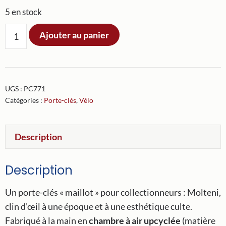
5 en stock
quantité
Ajouter au panier
de
Porte-
clés
Maillot
UGS :
PC771
Molteni
Catégories :
Porte-clés
,
Vélo
Description
Description
Un porte-clés « maillot » pour collectionneurs : Molteni,
clin d’œil à une époque et à une esthétique culte.
Fabriqué à la main en
chambre à air upcyclée
(matière