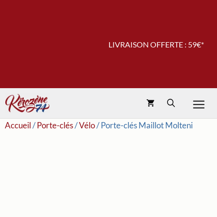
Aller
au
contenu
LIVRAISON OFFERTE : 59€*
Accueil
/
Porte-clés
/
Vélo
/ Porte-clés Maillot Molteni