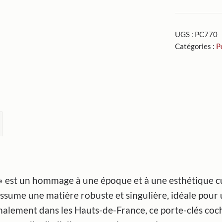
Porte-
clés
UGS :
PC770
Maillot
Catégories :
P
Bic
c » est un hommage à une époque et à une esthétique 
l assume une matière robuste et singulière, idéale pour
nalement dans les Hauts-de-France, ce porte-clés coc