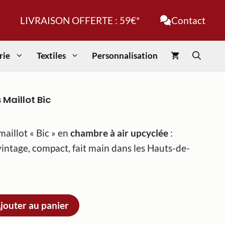
clés
LIVRAISON OFFERTE : 59€*
Contact
Maillot
Bic
rie
Textiles
Personnalisation
 Maillot Bic
maillot « Bic » en
chambre à air upcyclée
:
ntage, compact, fait main dans les Hauts-de-
jouter au panier