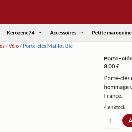
Kerozene74
Accessoires
Petite maroquine
és
/
Vélo
/ Porte-clés Maillot Bic
Porte-clés
8,00
€
Porte-clés 
hommage vi
France.
4 en stock
quantité
A
de