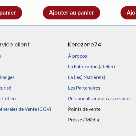
 panier
Ajouter au panier
Ajo
rvice client
Kerozene74
e
À propos
La Fabrication (atelier)
changes
La (les) Matière(s)
curisé
Les Partenaires
ntretien
Personnaliser mon accessoire
générales de Vente (CGV)
Points de vente
Presse / Média