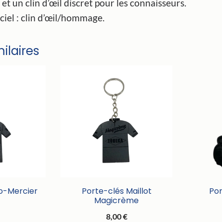
 et un clin d’œil discret pour les connaisseurs.
ciel : clin d’œil/hommage.
milaires
ko-Mercier
Porte-clés Maillot
Po
Magicrème
€
8,00
€