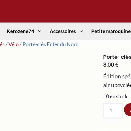
Kerozene74
Accessoires
Petite maroquine
és
/
Vélo
/ Porte-clés Enfer du Nord
Porte-clés
8,00
€
Édition spé
air upcyclé
10 en stock
quantité
de
Porte-