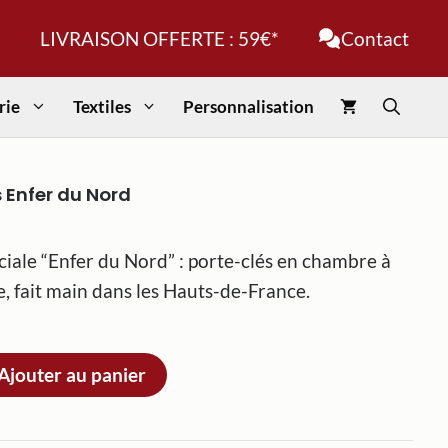
clés
LIVRAISON OFFERTE : 59€*
Contact
Enfer
du
Nord
rie
Textiles
Personnalisation
 Enfer du Nord
ciale “Enfer du Nord” : porte-clés en chambre à
e, fait main dans les Hauts-de-France.
Ajouter au panier