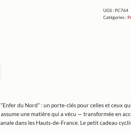
clés
UGS :
PC764
Enfer
Catégories :
P
du
Nord
 “Enfer du Nord” : un porte-clés pour celles et ceux q
il assume une matière qui a vécu — transformée en acce
anale dans les Hauts-de-France. Le petit cadeau cycli